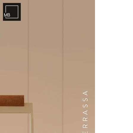
ME
NU