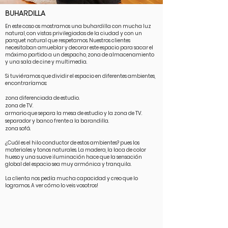
BUHARDILLA
En este caso os mostramos una buhardilla con mucha luz
natural, con vistas privilegiadas de la ciudad y con un
parquet natural que respetamos. Nuestros clientes
necesitaban amueblar y decorar este espacio para sacar el
máximo partido a un despacho, zona de almacenamiento
y una sala de cine y multimedia.
Si tuviéramos que dividir el espacio en diferentes ambientes,
encontraríamos:
zona diferenciada de estudio.
zona de TV.
armario que separa la mesa de estudio y la zona de TV.
separador y banco frente a la barandilla.
zona sofá.
¿Cuál es el hilo conductor de estos ambientes? pues los
materiales y tonos naturales. La madera, la laca de color
hueso y una suave iluminación hace que la sensación
global del espacio sea muy armónica y tranquila.
La clienta nos pedía mucha capacidad y creo que lo
logramos. A ver cómo lo veis vosotros!