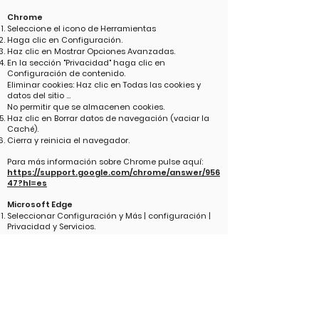
Chrome
Seleccione el icono de Herramientas
Haga clic en Configuración.
Haz clic en Mostrar Opciones Avanzadas.
En la sección "Privacidad" haga clic en
Configuración de contenido.
Eliminar cookies: Haz clic en Todas las cookies y
datos del sitio ...
No permitir que se almacenen cookies.
Haz clic en Borrar datos de navegación (vaciar la
Caché).
Cierra y reinicia el navegador.
Para más información sobre Chrome pulse aquí:
https://support.google.com/chrome/answer/956
47?hl=es
Microsoft Edge
Seleccionar Configuración y Más | configuración |
Privacidad y Servicios.
En Elimina Datos De exploración, selecciona Elegir lo
que se debe borrar.
En Intervalo de tiempo, elige un intervalo de tiempo.
Selecciona Cookies y Otros Datos de el lugar y luego
Borrar ahora.
Para más información sobre Edge pulse aquí:
https://support.microsoft.com/search/results?