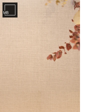
ME
NU