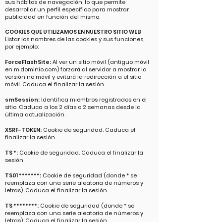
sus hábitos de navegación, lo que permite
desarrollar un perfil específico para mostrar
publicidad en función del mismo.
COOKIES QUE UTILIZAMOS EN NUESTRO SITIO WEB
Listar los nombres de las cookies y sus funciones,
por ejemplo:
ForceFlashSite:
Al ver un sitio móvil (antiguo móvil
en m.dominio.com) forzará al servidor a mostrar la
versión no móvil y evitará la redirección a el sitio
móvil. Caduca el finalizar la sesión.
smSession:
Identifica miembros registrados en el
sitio. Caduca a los 2 días o 2 semanas desde la
última actualización.
XSRF-TOKEN:
Cookie de seguridad. Caduca el
finalizar la sesión.
TS *:
Cookie de seguridad. Caduca el finalizar la
sesión.
TS01 *******:
Cookie de seguridad (donde * se
reemplaza con una serie aleatoria de números y
letras). Caduca el finalizar la sesión.
TS ********:
Cookie de seguridad (donde * se
reemplaza con una serie aleatoria de números y
letras). Caduca el finalizar la sesión.