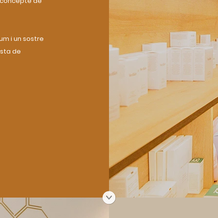
l concepte de
lum i un sostre
ista de