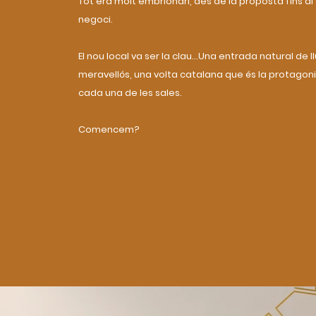
Tot era molt embrionari, des de la proposta fins a
negoci.
El nou local va ser la clau...Una entrada natural de l
meravellós, una volta catalana que és la protagon
cada una de les sales.
Comencem?