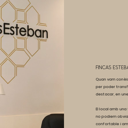
FINCAS ESTEB
Quan vam conèix
per poder transf
destacar, en unes
El local amb una
no podiem obviar
confortable i am