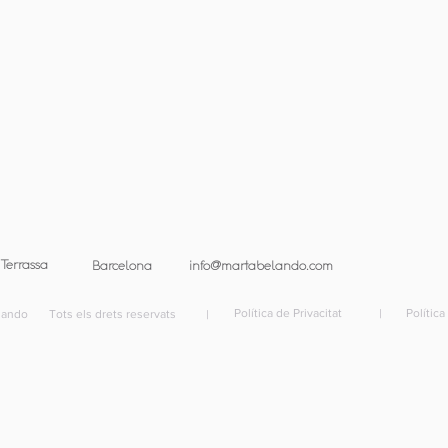
 Terrassa
Barcelona
info@martabelando.com
Política de Privacitat
|
Polític
ndo Tots els drets reservats
|