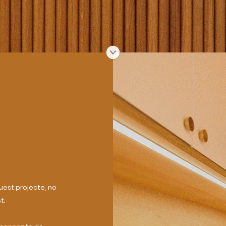
est projecte, no
t.